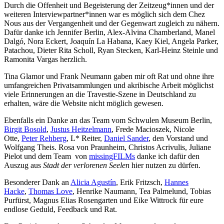
Durch die Offenheit und Begeisterung der Zeitzeug*innen und der
weiteren Interviewpartner*innen war es möglich sich dem Chez
Nous aus der Vergangenheit und der Gegenwart zugleich zu nähern.
Dafür danke ich Jennifer Berlin, Alex-Alvina Chamberland, Manel
Dalgó, Nora Eckert, Joaquín La Habana, Kaey Kiel, Angela Parker,
Patachou, Dieter Rita Scholl, Ryan Stecken, Karl-Heinz Steinle und
Ramonita Vargas herzlich.
Tina Glamor und Frank Neumann gaben mir oft Rat und ohne ihre
umfangreichen Privatsammlungen und akribische Arbeit möglichst
viele Erinnerungen an die Travestie-Szene in Deutschland zu
erhalten, wäre die Website nicht möglich gewesen.
Ebenfalls ein Danke an das Team vom Schwulen Museum Berlin,
Birgit Bosold
,
Justus Heitzelmann
, Frede Macioszek, Nicole
Otte,
Peter Rehberg
, L* Reiter,
Daniel Sander
, den Vorstand und
Wolfgang Theis. Rosa von Praunheim, Christos Acrivulis, Juliane
Pielot und dem Team von
missingFILMs
danke ich dafür den
Auszug aus
Stadt der verlorenen Seelen
hier nutzen zu dürfen.
Besonderer Dank an
Alicia Agustín
, Erik Fritzsch,
Hannes
Hacke
,
Thomas Love
, Henrike Naumann, Tea Palmelund, Tobias
Purfürst, Magnus Elias Rosengarten und Eike Wittrock für eure
endlose Geduld, Feedback und Rat.